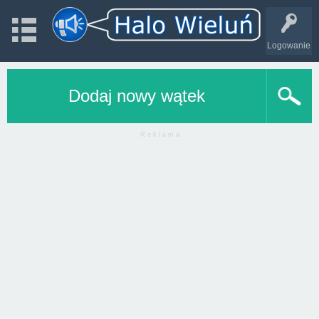
Logowanie
Dodaj nowy wątek
R e k l a m a