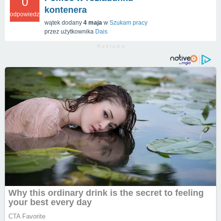
0
kontenera
odpowiedzi
wątek dodany
4 maja
w
Szukam pracy
przez użytkownika
Dais
R e k l a m a