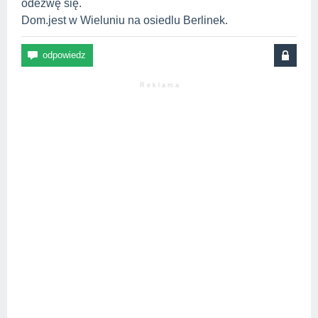
odezwę się.
Dom.jest w Wieluniu na osiedlu Berlinek.
R e k l a m a