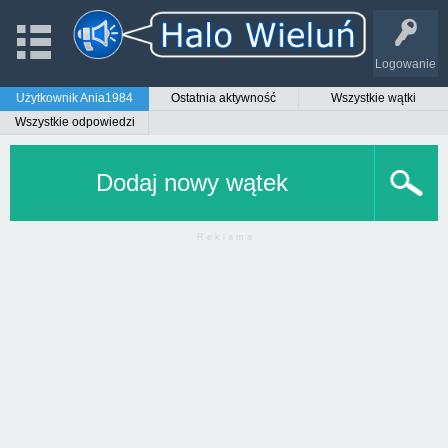
Logowanie
Użytkownik Ania1984
Ostatnia aktywność
Wszystkie wątki
Wszystkie odpowiedzi
Dodaj nowy wątek
R e k l a m a