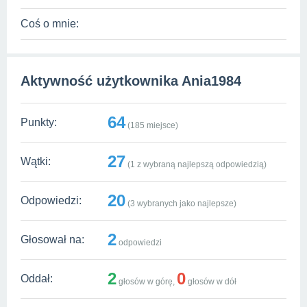
Coś o mnie:
Aktywność użytkownika Ania1984
64
Punkty:
(
185
miejsce)
27
Wątki:
(
1
z wybraną najlepszą odpowiedzią)
20
Odpowiedzi:
(
3
wybranych jako najlepsze)
2
Głosował na:
odpowiedzi
2
0
Oddał:
głosów w górę,
głosów w dół