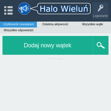
Logowanie
Użytkownik zawiejkam
Ostatnia aktywność
Wszystkie wątki
Wszystkie odpowiedzi
Dodaj nowy wątek
R e k l a m a