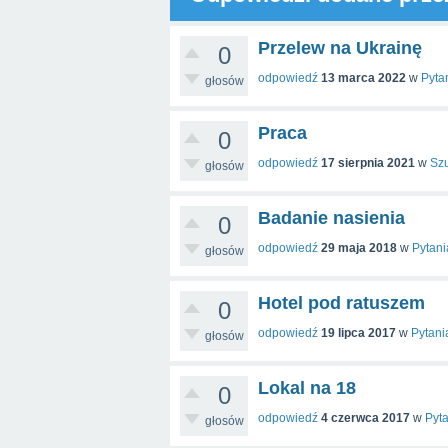
Przelew na Ukrainę
0
odpowiedź
13 marca 2022
w
Pyta
głosów
Praca
0
odpowiedź
17 sierpnia 2021
w
Sz
głosów
Badanie nasienia
0
odpowiedź
29 maja 2018
w
Pytani
głosów
Hotel pod ratuszem
0
odpowiedź
19 lipca 2017
w
Pytani
głosów
Lokal na 18
0
odpowiedź
4 czerwca 2017
w
Pyt
głosów