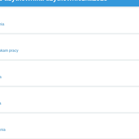
nia
ukam pracy
a
a
ania