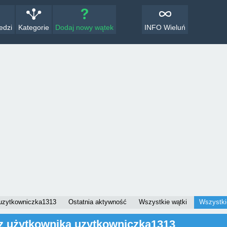
edzi
Kategorie
Dodaj nowy wątek
INFO Wieluń
uzytkowniczka1313
Ostatnia aktywność
Wszystkie wątki
Wszystki
z użytkownika uzytkowniczka1313