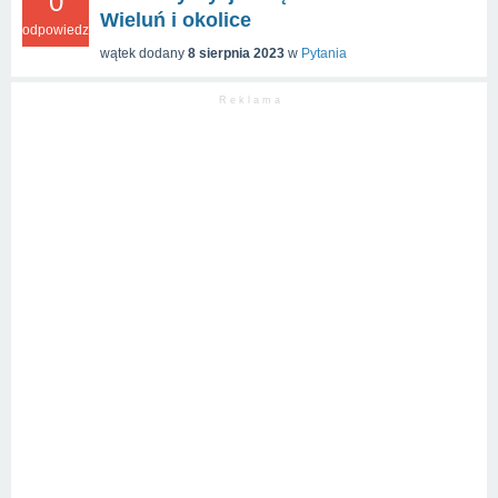
0
Wieluń i okolice
odpowiedzi
wątek dodany
8 sierpnia 2023
w
Pytania
R e k l a m a