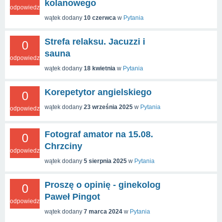
kolanowego
odpowiedzi
wątek dodany
10 czerwca
w
Pytania
Strefa relaksu. Jacuzzi i
0
sauna
odpowiedzi
wątek dodany
18 kwietnia
w
Pytania
Korepetytor angielskiego
0
wątek dodany
23 września 2025
w
Pytania
odpowiedzi
Fotograf amator na 15.08.
0
Chrzciny
odpowiedzi
wątek dodany
5 sierpnia 2025
w
Pytania
Proszę o opinię - ginekolog
0
Paweł Pingot
odpowiedzi
wątek dodany
7 marca 2024
w
Pytania