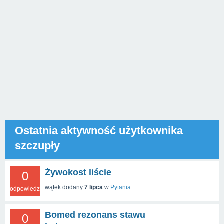
Ostatnia aktywność użytkownika
szczupły
Żywokost liście
0
wątek dodany
7 lipca
w
Pytania
odpowiedzi
Bomed rezonans stawu
0