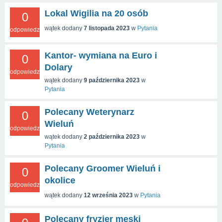
Lokal Wigilia na 20 osób
0
wątek dodany
7 listopada 2023
w
Pytania
odpowiedzi
Kantor- wymiana na Euro i
0
Dolary
odpowiedzi
wątek dodany
9 października 2023
w
Pytania
Polecany Weterynarz
0
Wieluń
odpowiedzi
wątek dodany
2 października 2023
w
Pytania
Polecany Groomer Wieluń i
0
okolice
odpowiedzi
wątek dodany
12 września 2023
w
Pytania
Polecany fryzjer męski