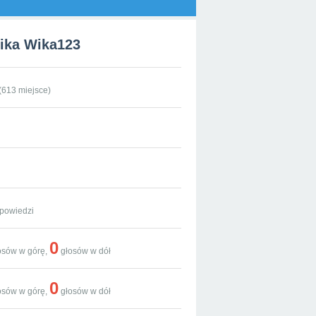
ika Wika123
(
613
miejsce)
powiedzi
0
osów w górę,
głosów w dół
0
osów w górę,
głosów w dół