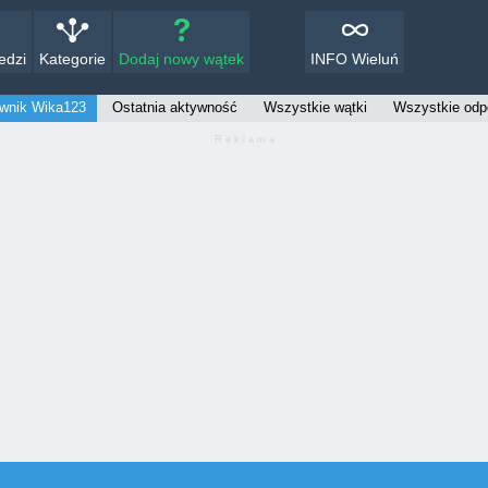
edzi
Kategorie
Dodaj nowy wątek
INFO Wieluń
wnik Wika123
Ostatnia aktywność
Wszystkie wątki
Wszystkie odp
R e k l a m a