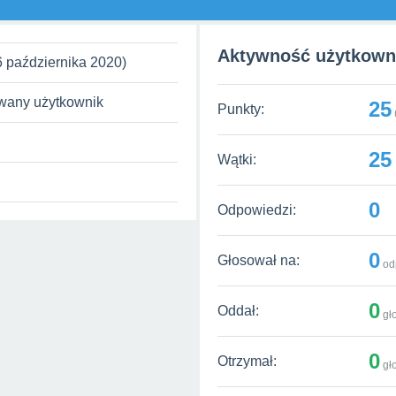
Aktywność użytkown
26 października 2020)
owany użytkownik
25
Punkty:
25
Wątki:
0
Odpowiedzi:
0
Głosował na:
od
0
Oddał:
gł
0
Otrzymał:
gł