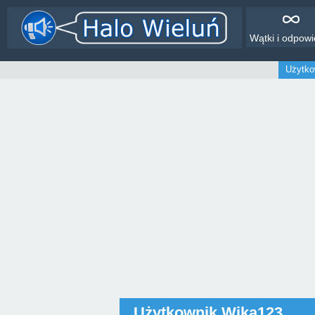
Wątki i odpowi
Użytko
Użytkownik Wika123