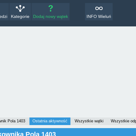
edzi
Kategorie
Dodaj nowy wątek
INFO Wieluń
nik Pola 1403
Ostatnia aktywność
Wszystkie wątki
Wszystkie od
kownika Pola 1403