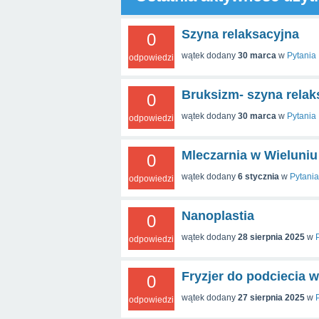
Szyna relaksacyjna
0
wątek dodany
30 marca
w
Pytania
odpowiedzi
Bruksizm- szyna relak
0
wątek dodany
30 marca
w
Pytania
odpowiedzi
Mleczarnia w Wieluniu
0
wątek dodany
6 stycznia
w
Pytania
odpowiedzi
Nanoplastia
0
wątek dodany
28 sierpnia 2025
w
odpowiedzi
Fryzjer do podciecia 
0
wątek dodany
27 sierpnia 2025
w
odpowiedzi