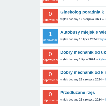
Ginekolog poradnia k
0
wątek dodany
12 sierpnia 2024
w
odpowiedzi
Autobusy miejskie Wi
1
wątek dodany
10 lipca 2024
w
Pyta
odpowiedź
Dobry mechanik od uk
0
wątek dodany
1 lipca 2024
w
Pytan
odpowiedzi
Dobry mechanik od kli
0
wątek dodany
23 czerwca 2024
w
odpowiedzi
Przedłużane rzęs
0
wątek dodany
22 czerwca 2024
w
odpowiedzi