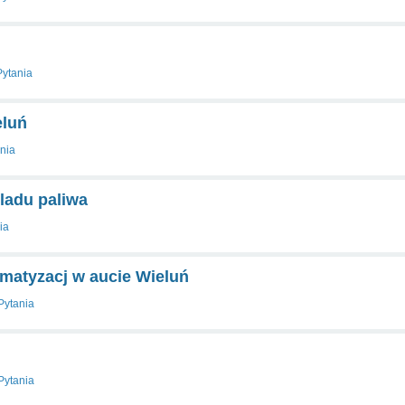
Pytania
eluń
nia
ladu paliwa
ia
matyzacj w aucie Wieluń
Pytania
Pytania