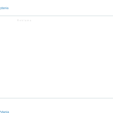
ytania
R e k l a m a
Pytania