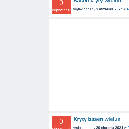
Basen kryty Wieluń
0
wątek dodany
1 września 2024
w
P
odpowiedzi
Kryty basen wieluń
0
wątek dodany
29 sierpnia 2024
w
odpowiedzi