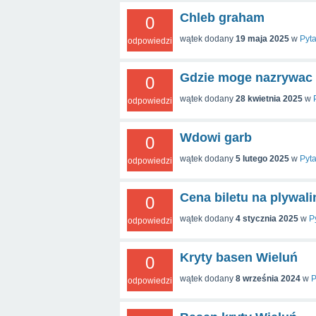
Chleb graham
0
wątek dodany
19 maja 2025
w
Pyt
odpowiedzi
Gdzie moge nazrywac
0
wątek dodany
28 kwietnia 2025
w
odpowiedzi
Wdowi garb
0
wątek dodany
5 lutego 2025
w
Pyt
odpowiedzi
Cena biletu na plywali
0
wątek dodany
4 stycznia 2025
w
P
odpowiedzi
Kryty basen Wieluń
0
wątek dodany
8 września 2024
w
P
odpowiedzi