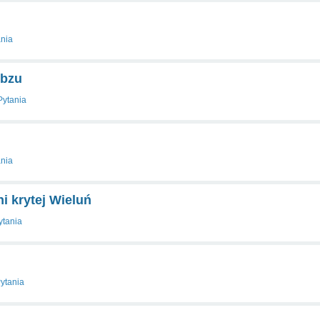
ania
 bzu
Pytania
ania
ni krytej Wieluń
ytania
ytania