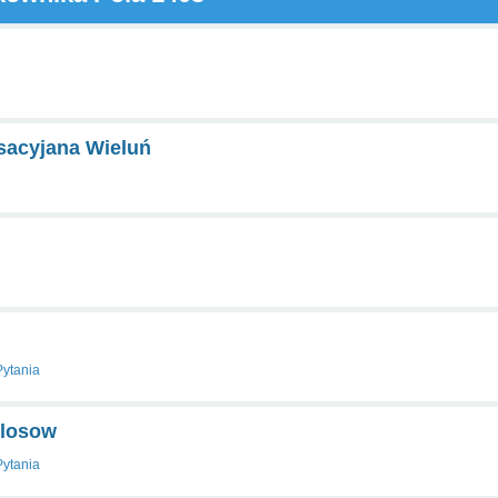
sacyjana Wieluń
Pytania
wlosow
Pytania