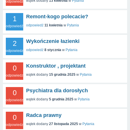
wątek dodany
13 kwietnia
w
Pytania
odpowiedzi
Remont-kogo polecacie?
1
odpowiedź
11 kwietnia
w
Pytania
odpowiedź
Wykończenie łazienki
2
odpowiedź
8 stycznia
w
Pytania
odpowiedzi
Konstruktor , projektant
0
wątek dodany
15 grudnia 2025
w
Pytania
odpowiedzi
Psychiatra dla dorosłych
0
wątek dodany
5 grudnia 2025
w
Pytania
odpowiedzi
Radca prawny
0
wątek dodany
27 listopada 2025
w
Pytania
odpowiedzi