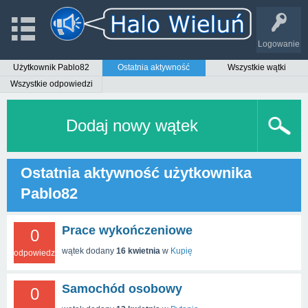
Logowanie
Użytkownik Pablo82
Ostatnia aktywność
Wszystkie wątki
Wszystkie odpowiedzi
Dodaj nowy wątek
Ostatnia aktywność użytkownika
Pablo82
Prace wykończeniowe
0
wątek dodany
16 kwietnia
w
Kupię
odpowiedzi
Samochód osobowy
0