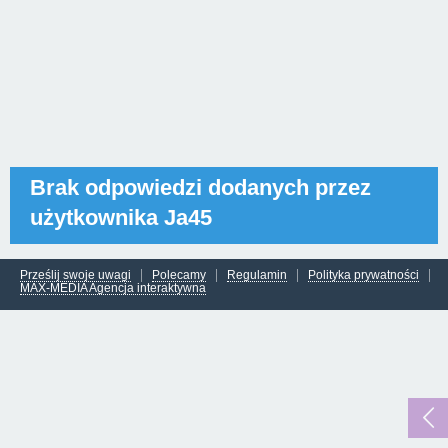
Brak odpowiedzi dodanych przez
użytkownika Ja45
Prześlij swoje uwagi
Polecamy
Regulamin
Polityka prywatności
MAX-MEDIA Agencja interaktywna