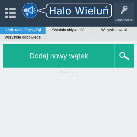
Logowanie
Użytkownik CzystyKąt
Ostatnia aktywność
Wszystkie wątki
Wszystkie odpowiedzi
Dodaj nowy wątek
R e k l a m a