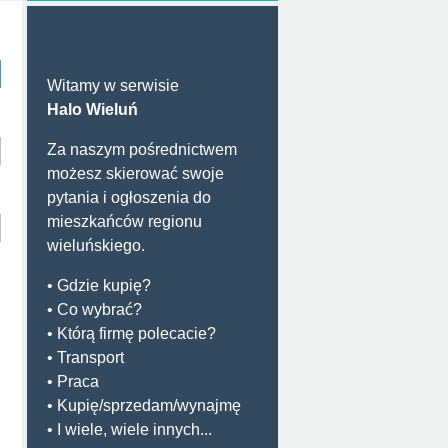
Witamy w serwisie
Halo Wieluń
Za naszym pośrednictwem
możesz skierować swoje
pytania i ogłoszenia do
mieszkańców regionu
wieluńskiego.
• Gdzie kupię?
• Co wybrać?
• Którą firmę polecacie?
• Transport
• Praca
• Kupię/sprzedam/wynajmę
• I wiele, wiele innych...