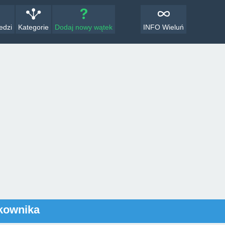
edzi
Kategorie
Dodaj nowy wątek
INFO Wieluń
tkownika