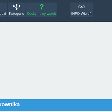
edzi
Kategorie
Dodaj nowy wątek
INFO Wieluń
tkownika