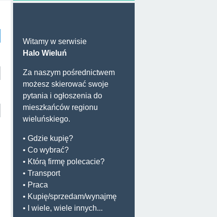
Witamy w serwisie
Halo Wieluń
Za naszym pośrednictwem
możesz skierować swoje
pytania i ogłoszenia do
mieszkańców regionu
wieluńskiego.
• Gdzie kupię?
• Co wybrać?
• Którą firmę polecacie?
• Transport
• Praca
• Kupię/sprzedam/wynajmę
• I wiele, wiele innych...