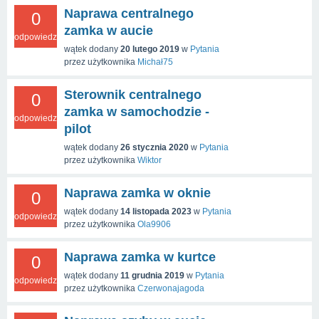
Naprawa centralnego
0
zamka w aucie
odpowiedzi
wątek dodany
20 lutego 2019
w
Pytania
przez użytkownika
Michał75
Sterownik centralnego
0
zamka w samochodzie -
odpowiedzi
pilot
wątek dodany
26 stycznia 2020
w
Pytania
przez użytkownika
Wiktor
Naprawa zamka w oknie
0
wątek dodany
14 listopada 2023
w
Pytania
odpowiedzi
przez użytkownika
Ola9906
Naprawa zamka w kurtce
0
wątek dodany
11 grudnia 2019
w
Pytania
odpowiedzi
przez użytkownika
Czerwonajagoda