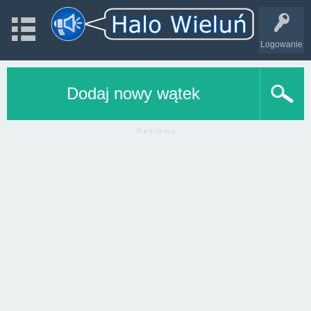
Logowanie
Dodaj nowy wątek
R e k l a m a