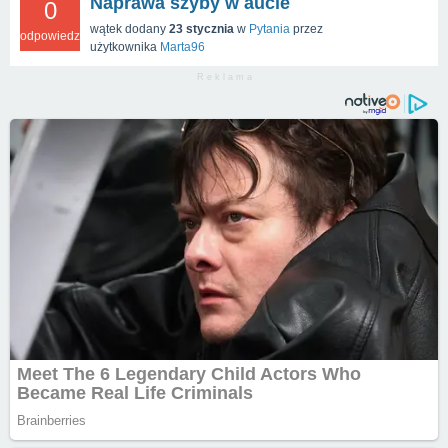
Naprawa szyby w aucie
0
wątek dodany
23 stycznia
w
Pytania
przez
odpowiedzi
użytkownika
Marta96
R e k l a m a