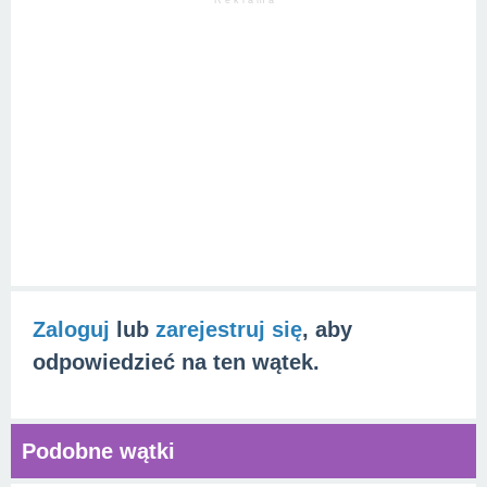
R e k l a m a
Zaloguj
lub
zarejestruj się
, aby
odpowiedzieć na ten wątek.
Podobne wątki