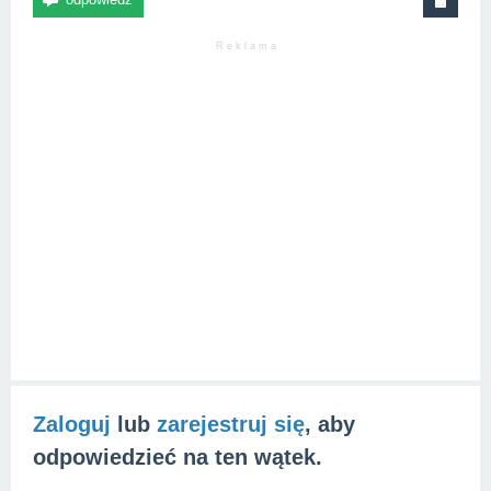
R e k l a m a
Zaloguj
lub
zarejestruj się
, aby
odpowiedzieć na ten wątek.