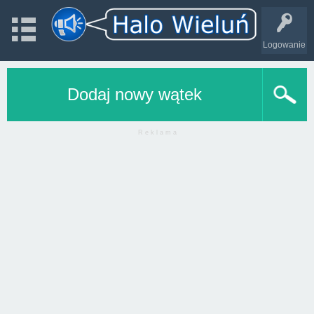
Logowanie
Dodaj nowy wątek
R e k l a m a