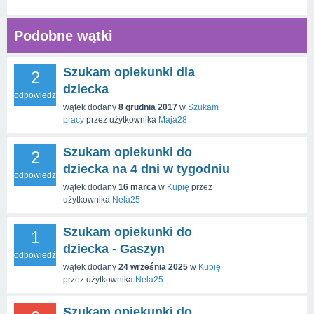
Podobne wątki
Szukam opiekunki dla
2
dziecka
odpowiedzi
wątek dodany
8 grudnia 2017
w
Szukam
pracy
przez użytkownika
Maja28
Szukam opiekunki do
2
dziecka na 4 dni w tygodniu
odpowiedzi
wątek dodany
16 marca
w
Kupię
przez
użytkownika
Nela25
Szukam opiekunki do
1
dziecka - Gaszyn
odpowiedź
wątek dodany
24 września 2025
w
Kupię
przez użytkownika
Nela25
Szukam opiekunki do