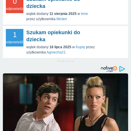
0
dziecka
odpowiedzi
wątek dodany
11 sierpnia 2025
w
Inne
przez użytkownika
Micteri
Szukam opiekunki do
1
dziecka
odpowiedź
wątek dodany
16 lipca 2025
w
Kupię
przez
użytkownika
Agniecha21
R e k l a m a