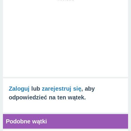
R e k l a m a
Zaloguj
lub
zarejestruj się
, aby
odpowiedzieć na ten wątek.
Podobne wątki