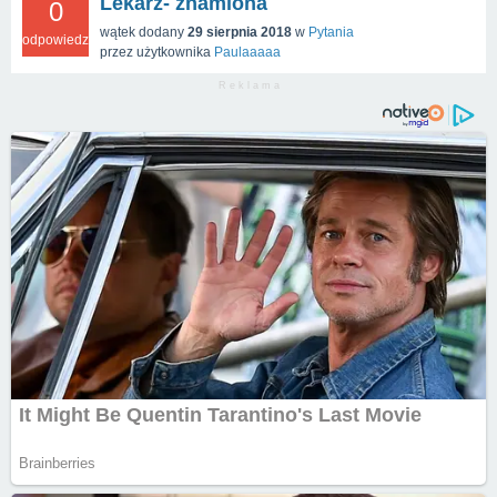
Lekarz- znamiona
0
wątek dodany
29 sierpnia 2018
w
Pytania
odpowiedzi
przez użytkownika
Paulaaaaa
R e k l a m a