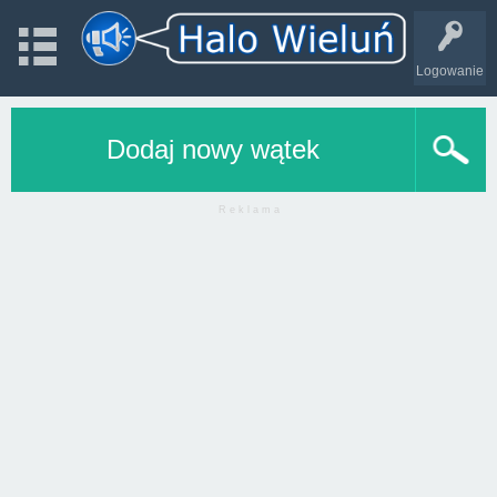
Logowanie
Dodaj nowy wątek
R e k l a m a