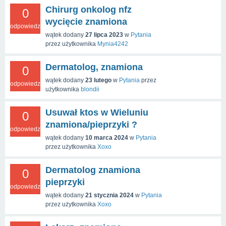
Chirurg onkolog nfz
0
wycięcie znamiona
odpowiedzi
wątek dodany
27 lipca 2023
w
Pytania
przez użytkownika
Mynia4242
Dermatolog, znamiona
0
wątek dodany
23 lutego
w
Pytania
przez
odpowiedzi
użytkownika
blondii
Usuwał ktos w Wieluniu
0
znamiona/pieprzyki ?
odpowiedzi
wątek dodany
10 marca 2024
w
Pytania
przez użytkownika
Xoxo
Dermatolog znamiona
0
pieprzyki
odpowiedzi
wątek dodany
21 stycznia 2024
w
Pytania
przez użytkownika
Xoxo