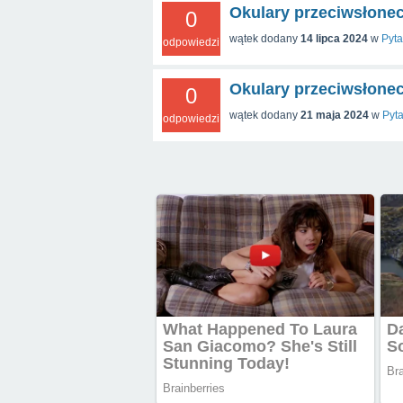
Okulary przeciwsłonec
0
wątek dodany
14 lipca 2024
w
Pyta
odpowiedzi
Okulary przeciwsłone
0
wątek dodany
21 maja 2024
w
Pyt
odpowiedzi