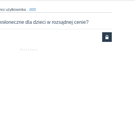
zez użytkownika
...000
wsłoneczne dla dzieci w rozsądnej cenie?
R e k l a m a