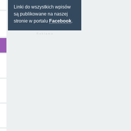
Linki do wszystkich wpisów
są publikowane na naszej
stronie w portalu
Facebook
.
R e k l a m a