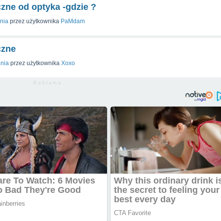
zne od optyka -gdzie ?
nia
przez użytkownika
PaMdam
czne
ania
przez użytkownika
Xoxo
R e k l a m a