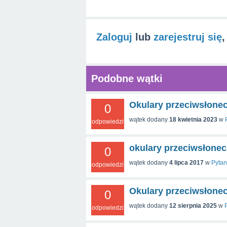
Zaloguj
lub
zarejestruj się
,
Podobne wątki
Okulary przeciwsłonec
0
wątek dodany
18 kwietnia 2023
w
odpowiedzi
okulary przeciwsłonec
0
wątek dodany
4 lipca 2017
w
Pytan
odpowiedzi
Okulary przeciwsłone
0
wątek dodany
12 sierpnia 2025
w
odpowiedzi