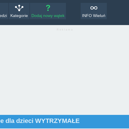
edzi
Kategorie
Dodaj nowy wątek
INFO Wieluń
R e k l a m a
ne dla dzieci WYTRZYMAŁE