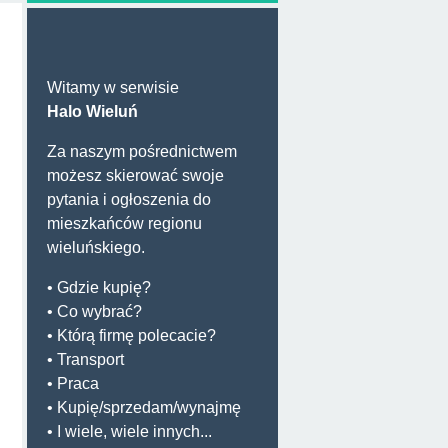
Witamy w serwisie
Halo Wieluń
Za naszym pośrednictwem
możesz skierować swoje
pytania i ogłoszenia do
mieszkańców regionu
wieluńskiego.
• Gdzie kupię?
• Co wybrać?
• Którą firmę polecacie?
• Transport
• Praca
• Kupię/sprzedam/wynajmę
• I wiele, wiele innych...