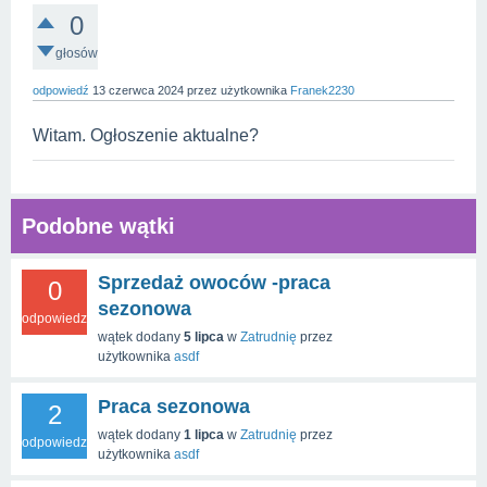
0
głosów
odpowiedź
13 czerwca 2024
przez użytkownika
Franek2230
Witam. Ogłoszenie aktualne?
Podobne wątki
Sprzedaż owoców -praca
0
sezonowa
odpowiedzi
wątek dodany
5 lipca
w
Zatrudnię
przez
użytkownika
asdf
Praca sezonowa
2
wątek dodany
1 lipca
w
Zatrudnię
przez
odpowiedzi
użytkownika
asdf