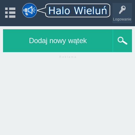
Logowanie
Dodaj nowy wątek
R e k l a m a