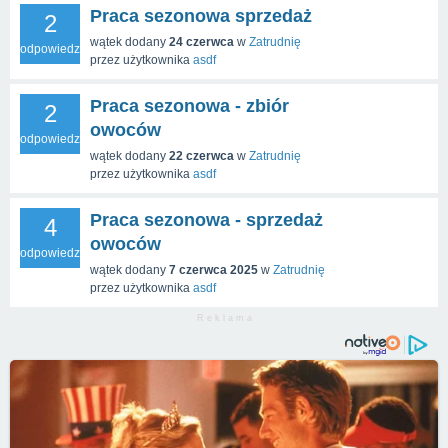
Praca sezonowa sprzedaż
2
wątek dodany
24 czerwca
w
Zatrudnię
odpowiedzi
przez użytkownika
asdf
Praca sezonowa - zbiór
2
owoców
odpowiedzi
wątek dodany
22 czerwca
w
Zatrudnię
przez użytkownika
asdf
Praca sezonowa - sprzedaż
4
owoców
odpowiedzi
wątek dodany
7 czerwca 2025
w
Zatrudnię
przez użytkownika
asdf
R e k l a m a