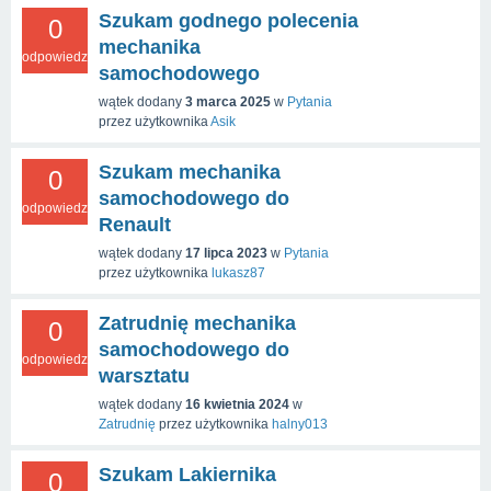
Szukam godnego polecenia
0
mechanika
odpowiedzi
samochodowego
wątek dodany
3 marca 2025
w
Pytania
przez użytkownika
Asik
Szukam mechanika
0
samochodowego do
odpowiedzi
Renault
wątek dodany
17 lipca 2023
w
Pytania
przez użytkownika
lukasz87
Zatrudnię mechanika
0
samochodowego do
odpowiedzi
warsztatu
wątek dodany
16 kwietnia 2024
w
Zatrudnię
przez użytkownika
halny013
Szukam Lakiernika
0