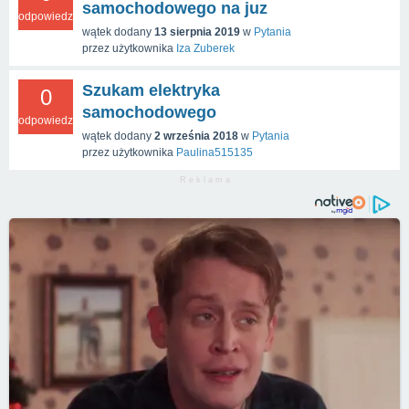
samochodowego na juz
odpowiedzi
wątek dodany
13 sierpnia 2019
w
Pytania
przez użytkownika
Iza Zuberek
Szukam elektryka
0
samochodowego
odpowiedzi
wątek dodany
2 września 2018
w
Pytania
przez użytkownika
Paulina515135
R e k l a m a