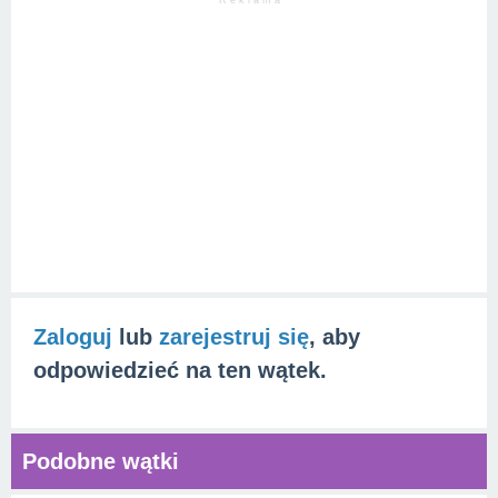
R e k l a m a
Zaloguj
lub
zarejestruj się
, aby
odpowiedzieć na ten wątek.
Podobne wątki