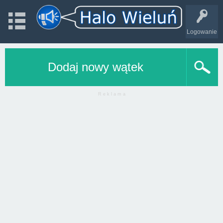
Logowanie
Dodaj nowy wątek
R e k l a m a