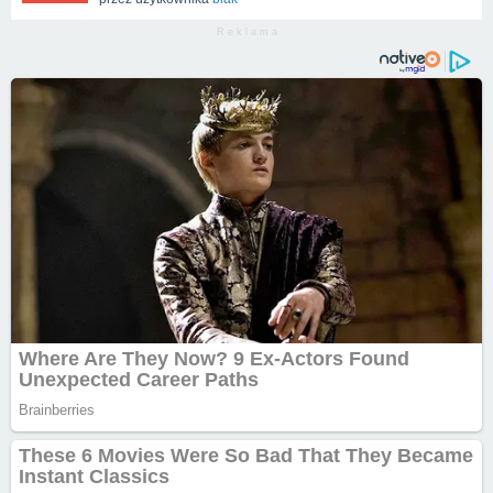
R e k l a m a