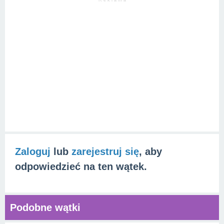
R e k l a m a
Zaloguj
lub
zarejestruj się
, aby
odpowiedzieć na ten wątek.
Podobne wątki