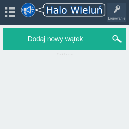
Logowanie
Dodaj nowy wątek
R e k l a m a