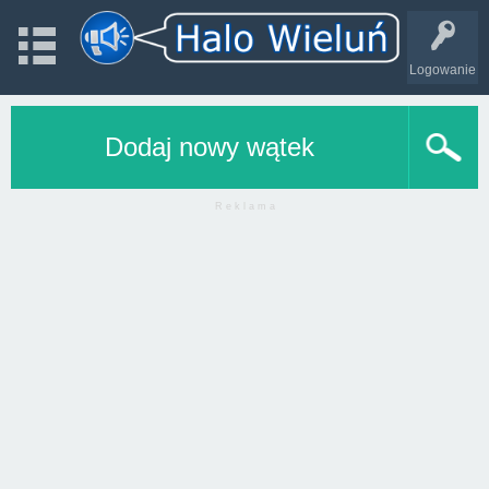
Logowanie
Dodaj nowy wątek
R e k l a m a