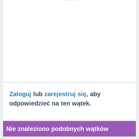
R e k l a m a
Zaloguj
lub
zarejestruj się
, aby
odpowiedzieć na ten wątek.
Nie znaleziono podobnych wątków