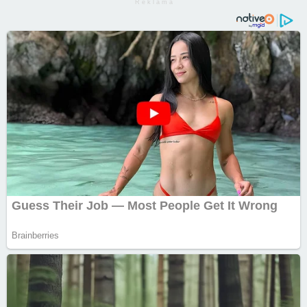
R e k l a m a