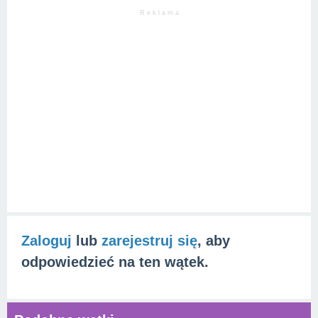
R e k l a m a
Zaloguj
lub
zarejestruj się
, aby
odpowiedzieć na ten wątek.