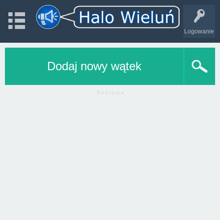
Logowanie
Dodaj nowy wątek
R e k l a m a