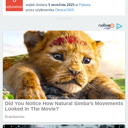
wątek dodany
5 września 2025
w
Pytania
odpowiedzi
przez użytkownika
Owoce2005
R e k l a m a