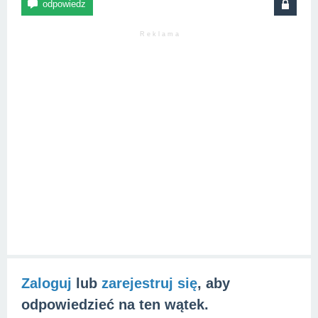
R e k l a m a
Zaloguj
lub
zarejestruj się
, aby
odpowiedzieć na ten wątek.