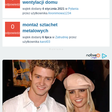
wentylacji domu
odpowiedzi
wątek dodany
4 stycznia 2021
w
Pytania
przez użytkownika
Anonimowa1234
montaż sztachet
0
metalowych
odpowiedzi
wątek dodany
6 lipca
w
Zatrudnię
przez
użytkownika
karol03
R e k l a m a