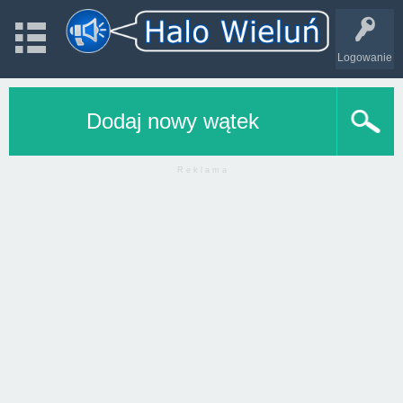
Logowanie
Dodaj nowy wątek
R e k l a m a