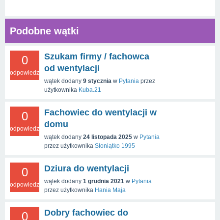
Podobne wątki
Szukam firmy / fachowca
0
od wentylacji
odpowiedzi
wątek dodany
9 stycznia
w
Pytania
przez
użytkownika
Kuba.21
Fachowiec do wentylacji w
0
domu
odpowiedzi
wątek dodany
24 listopada 2025
w
Pytania
przez użytkownika
Słoniątko 1995
Dziura do wentylacji
0
wątek dodany
1 grudnia 2021
w
Pytania
odpowiedzi
przez użytkownika
Hania Maja
Dobry fachowiec do
0