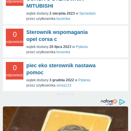
odpowiedzi
MITUBISHI
wątek dodany
2 sierpnia 2023
w
Sprzedam
przez użytkownika
bozenka
Sterownik wspomagania
0
opel corsa c
odpowiedzi
wątek dodany
20 lipca 2023
w
Pytania
przez użytkownika
bozenka
piec eko sterownik nastawa
0
pomoc
odpowiedzi
wątek dodany
3 grudnia 2022
w
Pytania
przez użytkownika
sonia123
R e k l a m a