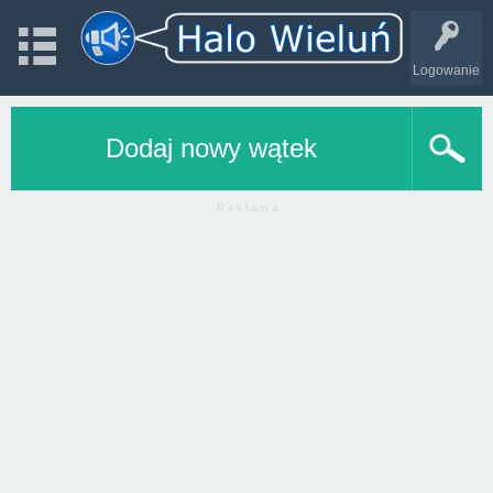
Logowanie
Dodaj nowy wątek
R e k l a m a