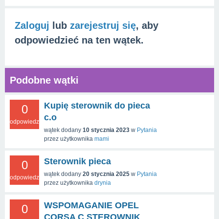
Zaloguj
lub
zarejestruj się
, aby
odpowiedzieć na ten wątek.
Podobne wątki
Kupię sterownik do pieca
0
c.o
odpowiedzi
wątek dodany
10 stycznia 2023
w
Pytania
przez użytkownika
mami
Sterownik pieca
0
wątek dodany
20 stycznia 2025
w
Pytania
odpowiedzi
przez użytkownika
drynia
WSPOMAGANIE OPEL
0
CORSA C STEROWNIK