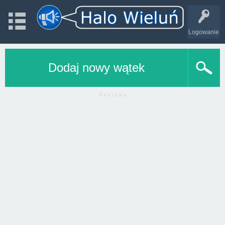
Logowanie
Dodaj nowy wątek
R e k l a m a