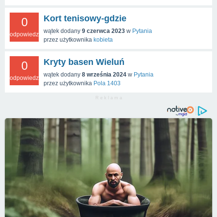
Kort tenisowy-gdzie
0
wątek dodany
9 czerwca 2023
w
Pytania
odpowiedzi
przez użytkownika
kobieta
Kryty basen Wieluń
0
wątek dodany
8 września 2024
w
Pytania
odpowiedzi
przez użytkownika
Pola 1403
R e k l a m a