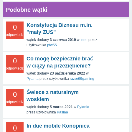
Podobne wątki
Konstytucja Biznesu m.in.
0
"mały ZUS"
odpowiedzi
wątek dodany
3 czerwca 2019
w
Inne
przez
użytkownika
ptw55
Co mogę bezpiecznie brać
0
w ciąży na przeziębienie?
odpowiedzi
wątek dodany
23 października 2022
w
Pytania
przez użytkownika
razer69gaming
Świece z naturalnym
0
woskiem
odpowiedzi
wątek dodany
5 marca 2021
w
Pytania
przez użytkownika
Kasiaa
In due mobile Konopnica
0