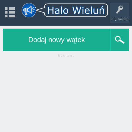
Logowanie
Dodaj nowy wątek
R e k l a m a