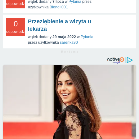
wątek dodany
7 lipca
w
Pytania
przez
odpowiedzi
użytkownika
Blondii001
Przeziębienie a wizyta u
0
lekarza
odpowiedzi
wątek dodany
29 maja 2022
w
Pytania
przez użytkownika
sarenka90
R e k l a m a