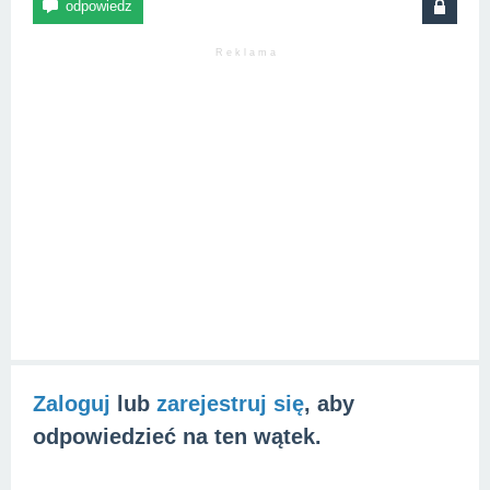
R e k l a m a
Zaloguj
lub
zarejestruj się
, aby
odpowiedzieć na ten wątek.