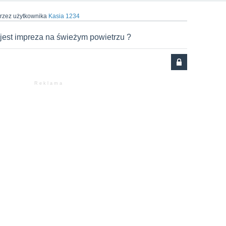
rzez użytkownika
Kasia 1234
jest impreza na świeżym powietrzu ?
R e k l a m a