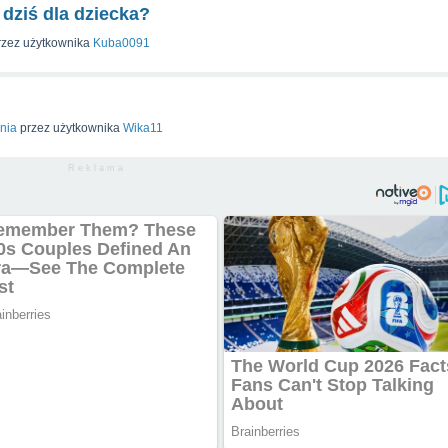
 dziś dla dziecka?
rzez użytkownika
Kuba0091
nia
przez użytkownika
Wika11
R e k l a m a