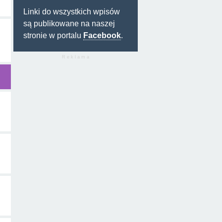
Linki do wszystkich wpisów
są publikowane na naszej
stronie w portalu
Facebook
.
R e k l a m a