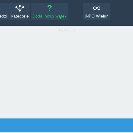
edzi
Kategorie
Dodaj nowy wątek
INFO Wieluń
R e k l a m a