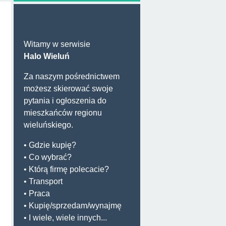
Witamy w serwisie
Halo Wieluń
Za naszym pośrednictwem
możesz skierować swoje
pytania i ogłoszenia do
mieszkańców regionu
wieluńskiego.
• Gdzie kupię?
• Co wybrać?
• Którą firmę polecacie?
• Transport
• Praca
• Kupię/sprzedam/wynajmę
• I wiele, wiele innych...