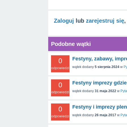
Zaloguj
lub
zarejestruj się
,
Podobne wątki
Festyny, zabawy, impre
0
wątek dodany
5 sierpnia 2024
w
Py
odpowiedzi
Festyny imprezy gdzie
0
wątek dodany
31 maja 2022
w
Pyt
odpowiedzi
Festyny i imprezy ple
0
wątek dodany
26 maja 2017
w
Pyt
odpowiedzi