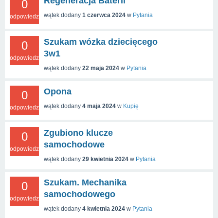
Regeneracja Baterii
0
wątek dodany
1 czerwca 2024
w
Pytania
odpowiedzi
Szukam wózka dziecięcego
0
3w1
odpowiedzi
wątek dodany
22 maja 2024
w
Pytania
Opona
0
wątek dodany
4 maja 2024
w
Kupię
odpowiedzi
Zgubiono klucze
0
samochodowe
odpowiedzi
wątek dodany
29 kwietnia 2024
w
Pytania
Szukam. Mechanika
0
samochodowego
odpowiedzi
wątek dodany
4 kwietnia 2024
w
Pytania