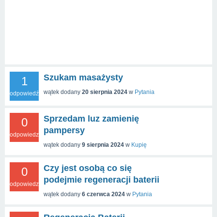
Szukam masażysty
1
wątek dodany
20 sierpnia 2024
w
Pytania
odpowiedź
Sprzedam luz zamienię
0
pampersy
odpowiedzi
wątek dodany
9 sierpnia 2024
w
Kupię
Czy jest osobą co się
0
podejmie regeneracji baterii
odpowiedzi
wątek dodany
6 czerwca 2024
w
Pytania