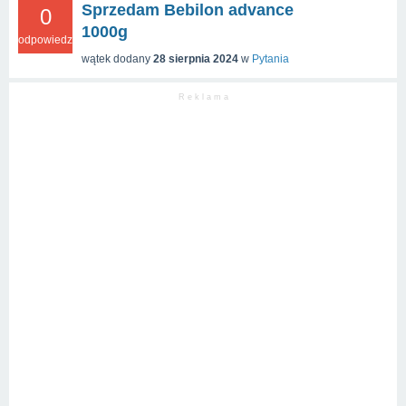
Sprzedam Bebilon advance
0
1000g
odpowiedzi
wątek dodany
28 sierpnia 2024
w
Pytania
R e k l a m a