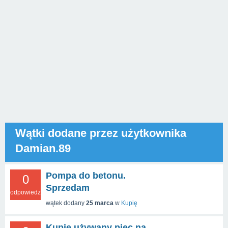
Wątki dodane przez użytkownika
Damian.89
Pompa do betonu.
0
Sprzedam
odpowiedzi
wątek dodany
25 marca
w
Kupię
Kupię używany piec na