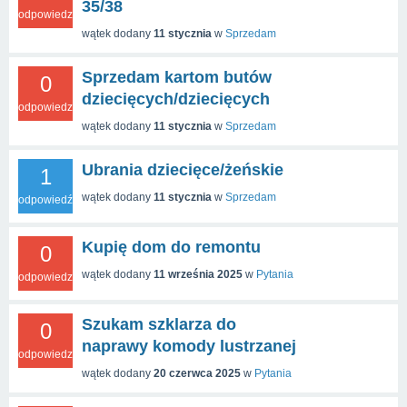
35/38
odpowiedzi
wątek dodany
11 stycznia
w
Sprzedam
Sprzedam kartom butów
0
dziecięcych/dziecięcych
odpowiedzi
wątek dodany
11 stycznia
w
Sprzedam
Ubrania dziecięce/żeńskie
1
wątek dodany
11 stycznia
w
Sprzedam
odpowiedź
Kupię dom do remontu
0
wątek dodany
11 września 2025
w
Pytania
odpowiedzi
Szukam szklarza do
0
naprawy komody lustrzanej
odpowiedzi
wątek dodany
20 czerwca 2025
w
Pytania