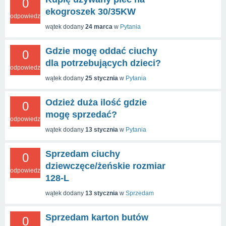
0
ekogroszek 30/35KW
odpowiedzi
wątek dodany
24 marca
w
Pytania
Gdzie mogę oddać ciuchy
0
dla potrzebujących dzieci?
odpowiedzi
wątek dodany
25 stycznia
w
Pytania
Odzież duża ilość gdzie
0
mogę sprzedać?
odpowiedzi
wątek dodany
13 stycznia
w
Pytania
Sprzedam ciuchy
0
dziewczęce/żeńskie rozmiar
odpowiedzi
128-L
wątek dodany
13 stycznia
w
Sprzedam
Sprzedam karton butów
0