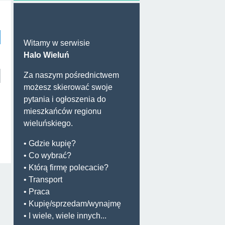
Witamy w serwisie
Halo Wieluń
Za naszym pośrednictwem
możesz skierować swoje
pytania i ogłoszenia do
mieszkańców regionu
wieluńskiego.
• Gdzie kupię?
• Co wybrać?
• Którą firmę polecacie?
• Transport
• Praca
• Kupię/sprzedam/wynajmę
• I wiele, wiele innych...