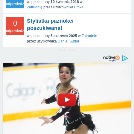
wątek dodany
10 kwietnia 2018
w
odpowiedź
Zatrudnię
przez użytkownika
Emka
Stylistka paznokci
0
poszukiwana!
odpowiedzi
wątek dodany
5 czerwca 2025
w
Zatrudnię
przez użytkownika
Daniel Sudoł
R e k l a m a