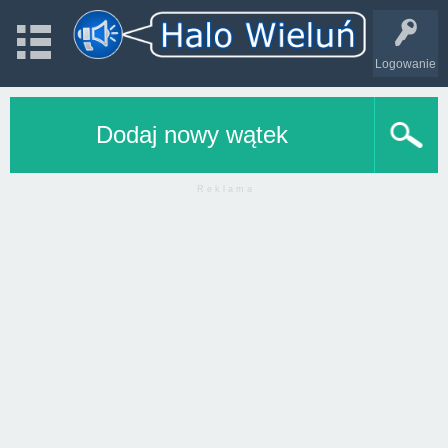
Logowanie
Dodaj nowy wątek
R e k l a m a