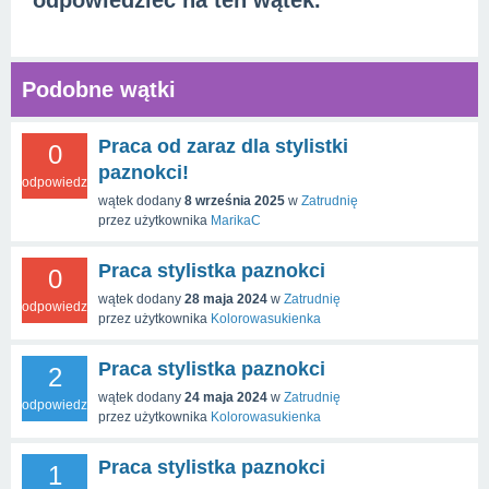
odpowiedzieć na ten wątek.
Podobne wątki
Praca od zaraz dla stylistki
0
paznokci!
odpowiedzi
wątek dodany
8 września 2025
w
Zatrudnię
przez użytkownika
MarikaC
Praca stylistka paznokci
0
wątek dodany
28 maja 2024
w
Zatrudnię
odpowiedzi
przez użytkownika
Kolorowasukienka
Praca stylistka paznokci
2
wątek dodany
24 maja 2024
w
Zatrudnię
odpowiedzi
przez użytkownika
Kolorowasukienka
Praca stylistka paznokci
1